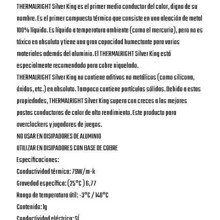
THERMALRIGHT Silver King es el primer medio conductor del calor, digno de su
nombre. Es el primer compuesto térmico que consiste en una aleación de metal
100% líquido. Es líquido a temperatura ambiente (como el mercurio), pero no es
tóxico en absoluto y tiene una gran capacidad humectante para varios
materiales además del aluminio. El THERMALRIGHT Silver King está
especialmente recomendado para cobre niquelado.
THERMALRIGHT Silver King no contiene aditivos no metálicos (como silicona,
óxidos, etc.) en absoluto. Tampoco contiene partículas sólidas. Debido a estas
propiedades, THERMALRIGHT Silver King supera con creces a las mejores
pastas conductoras de calor de alto rendimiento. Este producto para
overclockers y jugadores de juegos.
NO USAR EN DISIPADORES DE ALUMINIO
UTILIZAR EN DISIPADORES CON BASE DE COBRE
Especificaciones:
Conductividad térmica: 79W/m-k
Gravedad específica: (25°C ) 6,77
Rango de temperatura útil: -3°C / 140°C
Contenido: 1g
Conductividad eléctrica: SÍ