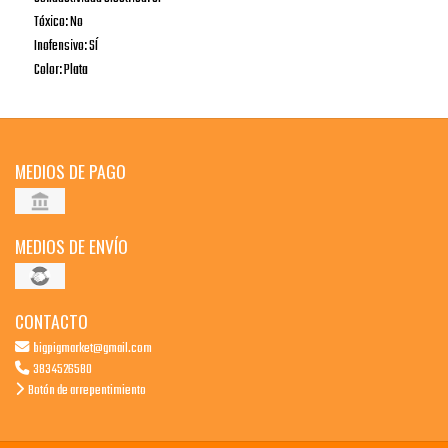
Tóxico: No
Inofensivo: SÍ
Color: Plata
MEDIOS DE PAGO
MEDIOS DE ENVÍO
CONTACTO
bigpigmarket@gmail.com
3834526580
Botón de arrepentimiento