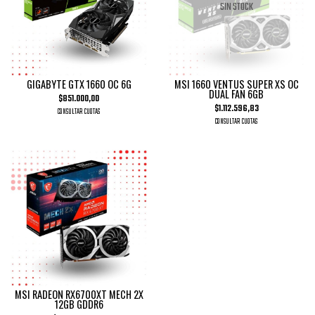
SIN STOCK
GIGABYTE GTX 1660 OC 6G
MSI 1660 VENTUS SUPER XS OC
DUAL FAN 6GB
$851.000,00
$1.112.596,83
CONSULTAR CUOTAS
CONSULTAR CUOTAS
MSI RADEON RX6700XT MECH 2X
12GB GDDR6