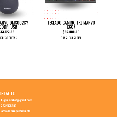
ARVO DMS002GY
TECLADO GAMING TKL MARVO
00DPI USB
K607
33.123,83
$35.000,00
SULTAR CUOTAS
CONSULTAR CUOTAS
ONTACTO
bigpigmarket@gmail.com
3834526580
Botón de arrepentimiento