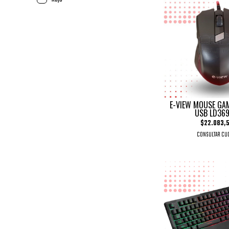
E-VIEW MOUSE GA
USB LD369
$22.083,
CONSULTAR CU