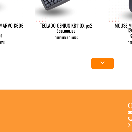
 MARVO K606
TECLADO GENIUS KB110X ps2
MOUSE M
12
$30.000,00
00
$
CONSULTAR CUOTAS
OTAS
CON
C