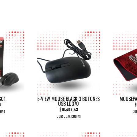
S01
E-VIEW MOUSE BLACK 3 BOTONES
MOUSEPA
USB LD370
2
$
$18.402,43
OTAS
CON
CONSULTAR CUOTAS