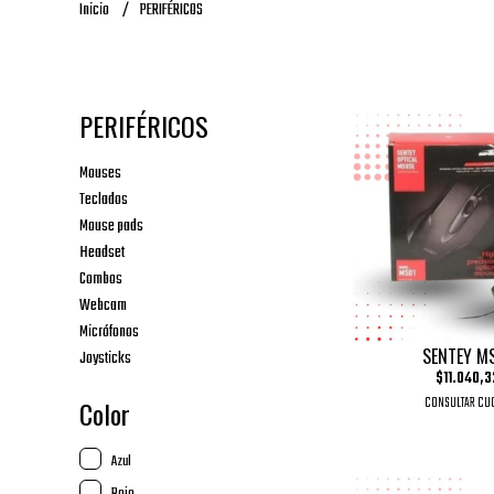
Inicio
PERIFÉRICOS
PERIFÉRICOS
Mouses
Teclados
Mouse pads
Headset
Combos
Webcam
Micrófonos
SENTEY M
Joysticks
$11.040,3
CONSULTAR CU
Color
Azul
Rojo