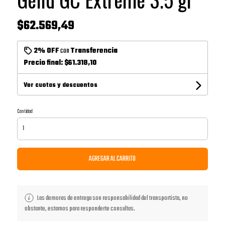
$62.569,49
2% OFF
con
Transferencia
Precio final:
$61.318,10
Ver cuotas y descuentos
Cantidad
AGREGAR AL CARRITO
Las demoras de entrega son responsabilidad del transportista, no
obstante, estamos para responderte consultas.