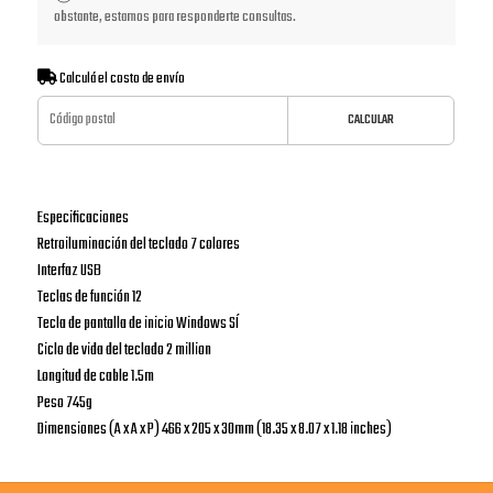
obstante, estamos para responderte consultas.
Calculá el costo de envío
CALCULAR
Especificaciones
Retroiluminación del teclado 7 colores
Interfaz USB
Teclas de función 12
Tecla de pantalla de inicio Windows SÍ
Ciclo de vida del teclado 2 million
Longitud de cable 1.5m
Peso 745g
Dimensiones (A x A x P) 466 x 205 x 30mm (18.35 x 8.07 x 1.18 inches)