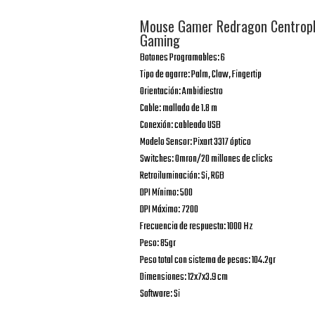
Mouse Gamer Redragon Centroph
Gaming
Botones Programables: 6
Tipo de agarre: Palm, Claw, Fingertip
Orientación: Ambidiestro
Cable: mallado de 1.8 m
Conexión: cableado USB
Modelo Sensor: Pixart 3317 óptico
Switches: Omron/20 millones de clicks
Retroiluminación: Si, RGB
DPI Mínimo: 500
DPI Máximo: 7200
Frecuencia de respuesta: 1000 Hz
Peso: 85gr
Peso total con sistema de pesas: 104.2gr
Dimensiones: 12x7x3.9 cm
Software: Si