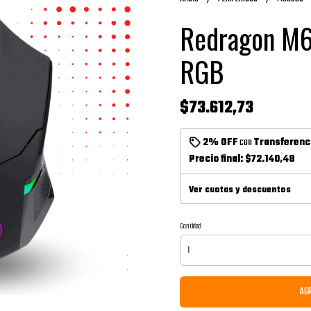
Redragon M6
RGB
$73.612,73
2% OFF
con
Transferenc
Precio final:
$72.140,48
Ver cuotas y descuentos
Cantidad
AGR