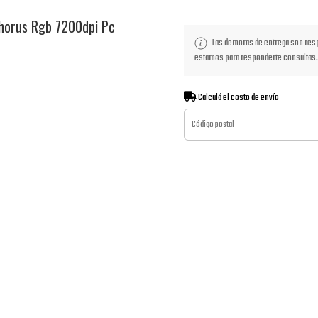
orus Rgb 7200dpi Pc
Las demoras de entrega son respo
estamos para responderte consultas.
Calculá el costo de envío