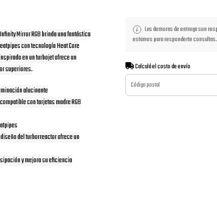
Las demoras de entrega son respo
nfinity Mirror RGB brinda una fantástica
estamos para responderte consultas.
 heatpipes con tecnología Heat Core
inspirado en un turbojet ofrece un
Calculá el costo de envío
or superiores.
iluminación alucinante
 compatible con tarjetas madre RGB
eatpipes
l diseño del turborreactor ofrece un
sipación y mejora su eficiencia