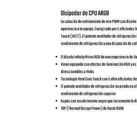
Disipador de CPU ARGB
La solución de enfriamiento de aire PWM con diseño I
apariencia a tu equipo. Energizado por 5 eficientes
Touch (HCTT). El potente ventilador de refrigeración 
rendimiento de refrigeración y una disipación de cal
El diseño Infinity Mirror RGB da una experiencia de 
Viene equipado con efectos de iluminación RGB y es
direccionables o Hubs
Tecnología Heat Core Touch con 5 ultra eficientes h
El potente ventilador de refrigeración inspirado en e
rendimiento de refrigeración superior
Aspas con recubrimiento negro que incrementa la di
TDP (Thermal Design Power) de hasta 150W