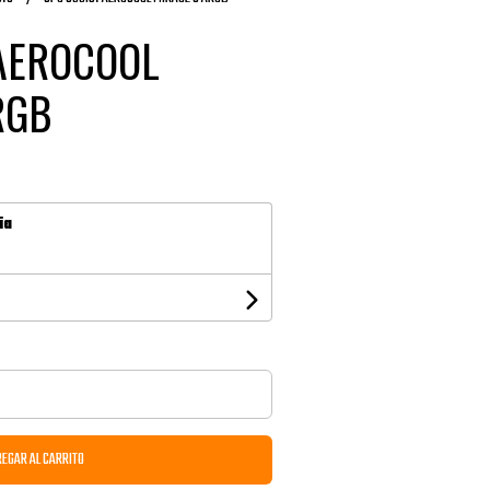
 AEROCOOL
RGB
ia
EGAR AL CARRITO