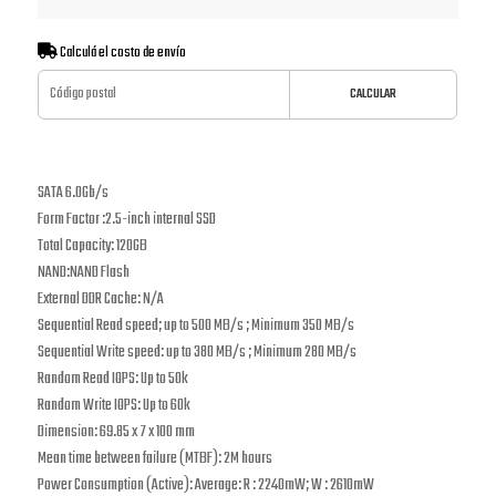
Calculá el costo de envío
CALCULAR
SATA 6.0Gb/s
Form Factor :2.5-inch internal SSD
Total Capacity: 120GB
NAND:NAND Flash
External DDR Cache: N/A
Sequential Read speed; up to 500 MB/s ; Minimum 350 MB/s
Sequential Write speed: up to 380 MB/s ; Minimum 280 MB/s
Random Read IOPS: Up to 50k
Random Write IOPS: Up to 60k
Dimension: 69.85 x 7 x 100 mm
Mean time between failure (MTBF): 2M hours
Power Consumption (Active): Average: R : 2240mW; W : 2610mW