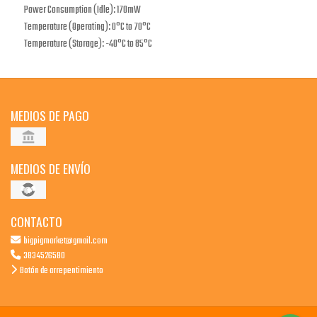
Power Consumption (Idle): 170mW
Temperature (Operating): 0°C to 70°C
Temperature (Storage): -40°C to 85°C
MEDIOS DE PAGO
MEDIOS DE ENVÍO
CONTACTO
bigpigmarket@gmail.com
3834526580
Botón de arrepentimiento